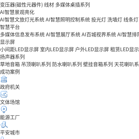
变压器(磁性元器件)
线材
多媒体桌插系列
AI智慧景观亮化
AI智慧文旅灯光系统
AI智慧照明控制系统
投光灯
洗墙灯
线条灯
智慧平台
多媒体信息发布系统
AI智慧展厅系统
AI百城视界系统
AI智慧
显示屏
小间距LED显示屏
室内LED显示屏
户外LED显示屏
租赁LED显
扬声器系列
草地音箱
吊顶喇叭系列
防水喇叭系列
壁挂音箱系列
天花喇叭系
成功案例
政府机关
文体场馆
能源工厂
平安城市