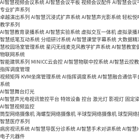
AI智慧视频会议系统
AI智慧会议平板
视频会议配件
AI智慧会议平
专业扩声系列
卓越演出系列
AI智慧沉浸式扩声系统
AI智慧声光影系统
轻松悦
教学系列
AI智慧教育录播系统
AI智慧实验系统
虚拟交互一体机
虚拟录播
智慧纸笔互动系统
分组研讨系统
AI智慧课堂字幕系统
大数据精
慧校园场室管理系统
星闪无线麦克风教学扩声系统
AI智慧教室
物联网系统
智能建筑系列
MINICC云会控
AI智慧物联中控系统
AI智慧云控
指挥调度管理
视频矩阵
KVM坐席管理系统
AI指挥调度系统
AI智慧融合通信平
系统
AI智慧舞台灯光
AI智慧声光电视讯管控平台
特效设备
控台
激光灯
影视灯
固定
AI智慧视频监控
筒型网络摄像机
海螺型网络摄像机
半球型网络摄像机
球型网络
智慧医疗系列
病房视讯系统
AI智慧导医分诊系统
AI智慧手术对讲系统
AI智慧
电子元器件