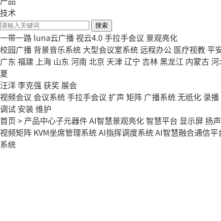
产品
技术
搜索
一带一路
luna云广播
视云4.0
手拉手会议
景观亮化
校园广播
背景音乐系统
大型会议室系统
远程办公
医疗视教
平
广东
福建
上海
山东
河南
北京
天津
辽宁
吉林
黑龙江
内蒙古
河
夏
汪洋
李克强
获奖
展会
视频会议
会议系统
手拉手会议
扩声
矩阵
广播系统
无纸化
录播
调试
安装
维护
首页
>
产品中心
子元器件
AI智慧景观亮化
智慧平台
显示屏
扬声
视频矩阵
KVM坐席管理系统
AI指挥调度系统
AI智慧融合通信平
系统