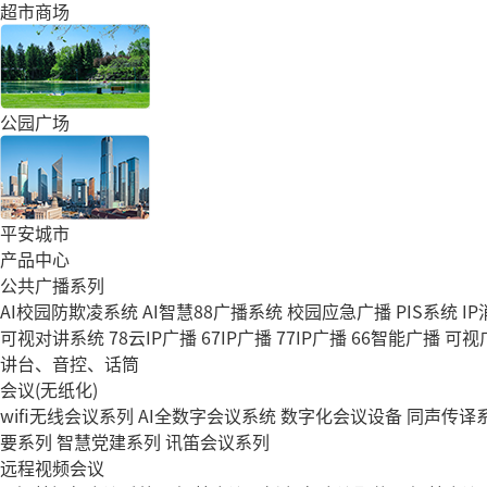
超市商场
公园广场
平安城市
产品中心
公共广播系列
AI校园防欺凌系统
AI智慧88广播系统
校园应急广播
PIS系统
I
可视对讲系统
78云IP广播
67IP广播
77IP广播
66智能广播
可视
讲台、音控、话筒
会议(无纸化)
wifi无线会议系列
AI全数字会议系统
数字化会议设备
同声传译
要系列
智慧党建系列
讯笛会议系列
远程视频会议