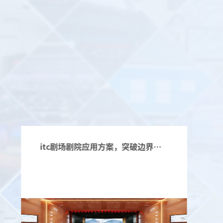
跨越国界，穿越山海！itc保伦股份助力吉尔吉斯斯坦紧急情况部构建“智慧应急平台”，全力护航国家安全！