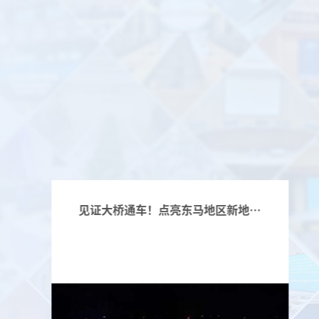
功能“全”起来，服务“暖”起来！itc保伦股份全方位助力湖南慈利县工人文化宫焕彩启幕！
itc以数智技术赋能打造职工文化生活新地标