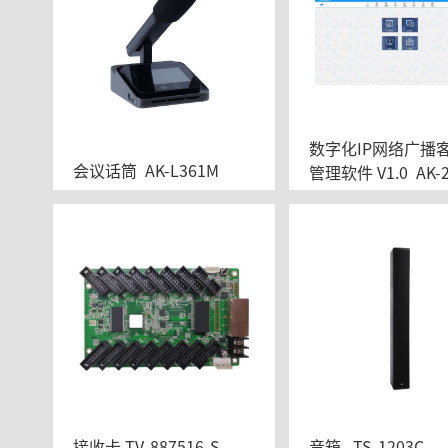
数字化IP网络广播
会议话筒  AK-L361M
管理软件 V1.0  AK-
P
接收卡 TV-887516-S
音箱   TS-1203C