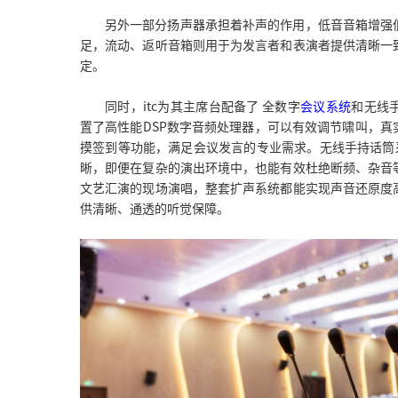
另外一部分扬声器承担着补声的作用，低音音箱增强
足，流动、返听音箱则用于为发言者和表演者提供清晰一
定。
同时，itc为其主席台配备了 全数字
会议系统
和无线
置了高性能DSP数字音频处理器，可以有效调节啸叫，
摸签到等功能，满足会议发言的专业需求。无线手持话筒
晰，即便在复杂的演出环境中，也能有效杜绝断频、杂音
文艺汇演的现场演唱，整套扩声系统都能实现声音还原度
供清晰、通透的听觉保障。