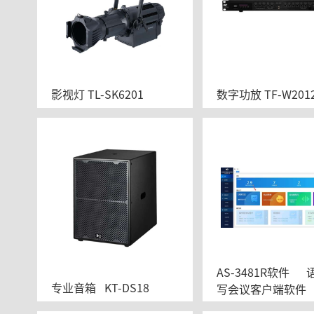
影视灯 TL-SK6201
数字功放 TF-W2012
AS-3481R软件	语音转
专业音箱   KT-DS18
写会议客户端软件	V5.
62