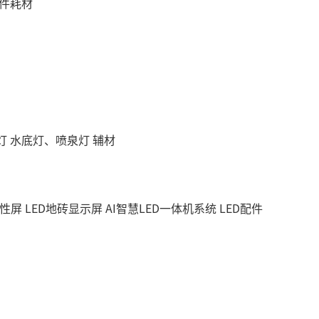
件耗材
灯
水底灯、喷泉灯
辅材
柔性屏
LED地砖显示屏
AI智慧LED一体机系统
LED配件