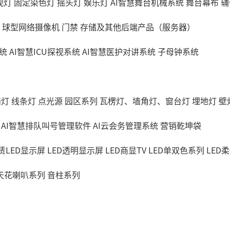
视灯
固定染色灯
摇头灯
娱乐灯
AI智慧舞台机械系统
舞台幕布
辅
球型网络摄像机
门禁
存储及其他后端产品（服务器）
统
AI智慧ICU探视系统
AI智慧医护对讲系统
子母钟系统
墙灯
线条灯
点光源
园区系列
瓦楞灯、墙角灯、窗台灯
埋地灯
壁
AI智慧排队叫号管理软件
AI云会务管理系统
营销乾坤袋
赁LED显示屏
LED透明显示屏
LED商显TV
LED单双色系列
LED
天花喇叭系列
音柱系列