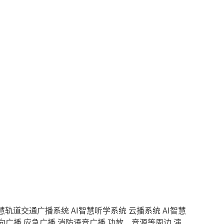
智慧轨道交通广播系统
AI智慧听学系统
云播系统
AI智慧
向广播
应急广播
消防语音广播
功放、音源等周边
演