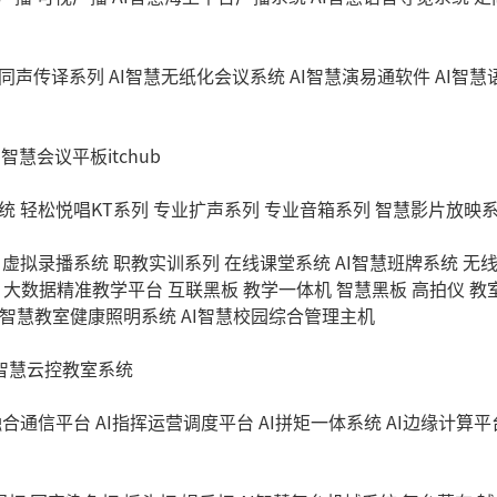
同声传译系列
AI智慧无纸化会议系统
AI智慧演易通软件
AI智
I智慧会议平板itchub
统
轻松悦唱KT系列
专业扩声系列
专业音箱系列
智慧影片放映
虚拟录播系统
职教实训系列
在线课堂系统
AI智慧班牌系统
无
大数据精准教学平台
互联黑板
教学一体机
智慧黑板
高拍仪
教
I智慧教室健康照明系统
AI智慧校园综合管理主机
I智慧云控教室系统
融合通信平台
AI指挥运营调度平台
AI拼矩一体系统
AI边缘计算平