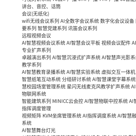
讲台、音控、话筒
会议(无纸化)
wifi无线会议系列
AI全数字会议系统
数字化会议设备
要系列
智慧党建系列
讯笛会议系列
远程视频会议
AI智慧视频会议系统
AI智慧会议平板
视频会议配件
A
专业扩声系列
卓越演出系列
AI智慧沉浸式扩声系统
AI智慧声光影系
教学系列
AI智慧教育录播系统
AI智慧实验系统
虚拟交互一体机
智慧纸笔互动系统
分组研讨系统
AI智慧课堂字幕系统
慧校园场室管理系统
星闪无线麦克风教学扩声系统
A
物联网系统
智能建筑系列
MINICC云会控
AI智慧物联中控系统
A
指挥调度管理
视频矩阵
KVM坐席管理系统
AI指挥调度系统
AI智慧
系统
AI智慧舞台灯光