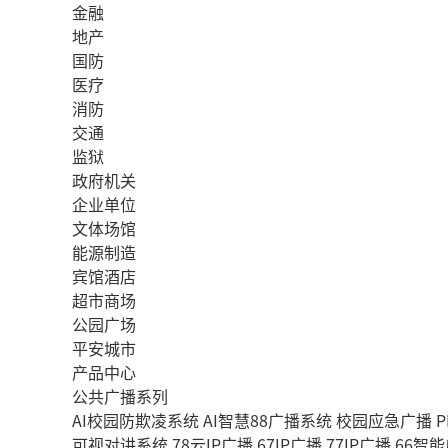
金融
地产
国防
医疗
消防
交通
监狱
政府机关
企业单位
文体场馆
能源制造
宾馆酒店
超市商场
公园广场
平安城市
产品中心
公共广播系列
AI校园防欺凌系统
AI智慧88广播系统
校园应急广播
P
可视对讲系统
78云IP广播
67IP广播
77IP广播
66智