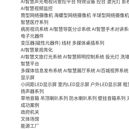
AI智慧声光电视讯管控平台
特效设备
控台
激光灯
影
AI智慧视频监控
筒型网络摄像机
海螺型网络摄像机
半球型网络摄像机
智慧医疗系列
病房视讯系统
AI智慧导医分诊系统
AI智慧手术对讲系
电子元器件
变压器(磁性元器件)
线材
多媒体桌插系列
AI智慧景观亮化
AI智慧文旅灯光系统
AI智慧照明控制系统
投光灯
洗
智慧平台
多媒体信息发布系统
AI智慧展厅系统
AI百城视界系统
显示屏
小间距LED显示屏
室内LED显示屏
户外LED显示屏
租
扬声器系列
草地音箱
吊顶喇叭系列
防水喇叭系列
壁挂音箱系列
成功案例
政府机关
文体场馆
能源工厂