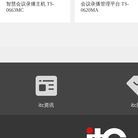
智慧会议录播主机 TS-
会议录播管理平台 TS-
0663MC
0620MA
itc资讯
it