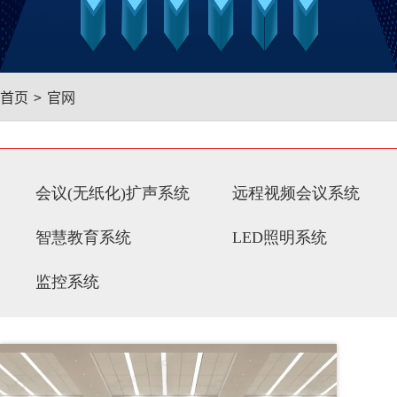
首页
>
官网
会议(无纸化)扩声系统
远程视频会议系统
智慧教育系统
LED照明系统
监控系统