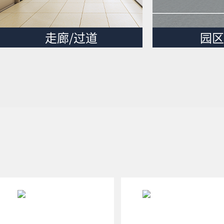
走廊/过道
园区