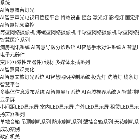
系统
AI智慧舞台灯光
AI智慧声光电视讯管控平台
特效设备
控台
激光灯
影视灯
固定
AI智慧视频监控
筒型网络摄像机
海螺型网络摄像机
半球型网络摄像机
球型网络
智慧医疗系列
病房视讯系统
AI智慧导医分诊系统
AI智慧手术对讲系统
AI智慧
电子元器件
变压器(磁性元器件)
线材
多媒体桌插系列
AI智慧景观亮化
AI智慧文旅灯光系统
AI智慧照明控制系统
投光灯
洗墙灯
线条灯
智慧平台
多媒体信息发布系统
AI智慧展厅系统
AI百城视界系统
AI智慧
显示屏
小间距LED显示屏
室内LED显示屏
户外LED显示屏
租赁LED显
扬声器系列
草地音箱
吊顶喇叭系列
防水喇叭系列
壁挂音箱系列
天花喇叭系
成功案例
政府机关