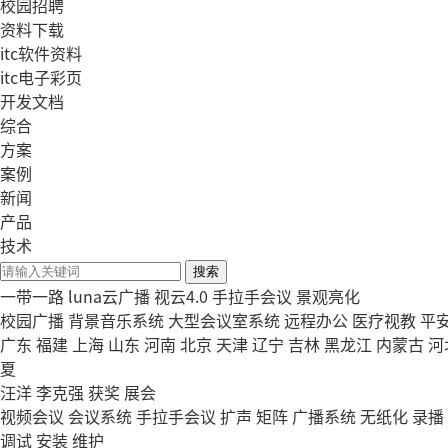
校园招聘
资料下载
itc软件资料
itc电子彩页
开发文档
综合
方案
案例
新闻
产品
技术
搜索
一带一路
luna云广播
视云4.0
手拉手会议
景观亮化
校园广播
背景音乐系统
大型会议室系统
远程办公
医疗视教
平
广东
福建
上海
山东
河南
北京
天津
辽宁
吉林
黑龙江
内蒙古
河
夏
汪洋
李克强
获奖
展会
视频会议
会议系统
手拉手会议
扩声
矩阵
广播系统
无纸化
录播
调试
安装
维护