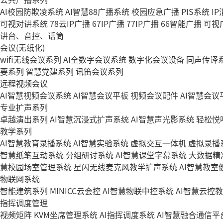
AI校园防欺凌系统
AI智慧88广播系统
校园应急广播
PIS系统
I
可视对讲系统
78云IP广播
67IP广播
77IP广播
66智能广播
可视
讲台、音控、话筒
会议(无纸化)
wifi无线会议系列
AI全数字会议系统
数字化会议设备
同声传译
要系列
智慧党建系列
讯笛会议系列
远程视频会议
AI智慧视频会议系统
AI智慧会议平板
视频会议配件
AI智慧会议平
专业扩声系列
卓越演出系列
AI智慧沉浸式扩声系统
AI智慧声光影系统
轻松悦
教学系列
AI智慧教育录播系统
AI智慧实验系统
虚拟交互一体机
虚拟录播
智慧纸笔互动系统
分组研讨系统
AI智慧课堂字幕系统
大数据精
慧校园场室管理系统
星闪无线麦克风教学扩声系统
AI智慧教室
物联网系统
智能建筑系列
MINICC云会控
AI智慧物联中控系统
AI智慧云控
指挥调度管理
视频矩阵
KVM坐席管理系统
AI指挥调度系统
AI智慧融合通信平